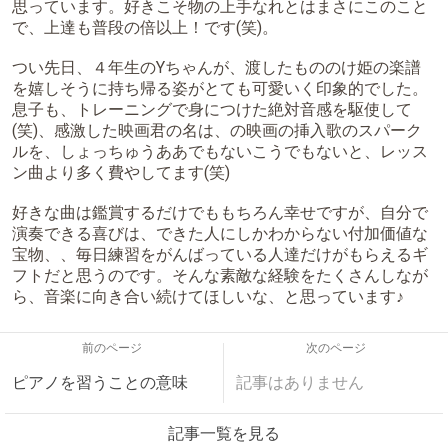
思っています。好きこそ物の上手なれとはまさにこのこと
で、上達も普段の倍以上！です(笑)。
つい先日、４年生のYちゃんが、渡したもののけ姫の楽譜
を嬉しそうに持ち帰る姿がとても可愛いく印象的でした。
息子も、トレーニングで身につけた絶対音感を駆使して
(笑)、感激した映画君の名は、の映画の挿入歌のスパーク
ルを、しょっちゅうああでもないこうでもないと、レッス
ン曲より多く費やしてます(笑)
好きな曲は鑑賞するだけでももちろん幸せですが、自分で
演奏できる喜びは、できた人にしかわからない付加価値な
宝物、、毎日練習をがんばっている人達だけがもらえるギ
フトだと思うのです。そんな素敵な経験をたくさんしなが
ら、音楽に向き合い続けてほしいな、と思っています♪
前のページ
次のページ
ピアノを習うことの意味
記事はありません
記事一覧を見る