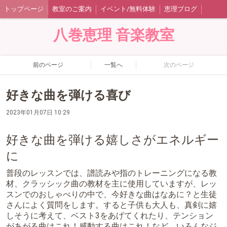
トップページ
教室のご案内
イベント/無料体験
恵理ブログ
八巻恵理 音楽教室
前のページ
一覧へ
次のページ
好きな曲を弾ける喜び
2023年01月07日 10:29
好きな曲を弾ける嬉しさがエネルギー
に
普段のレッスンでは、譜読みや指のトレーニングになる教
材、クラッシック曲の教材を主に使用していますが、レッ
スンでのおしゃべりの中で、今好きな曲はなあに？と生徒
さんによく質問をします。すると子供も大人も、真剣に嬉
しそうに考えて、ベスト3をあげてくれたり、テンション
があがる曲はこれ！感動する曲はこれ！など、いろんなジ