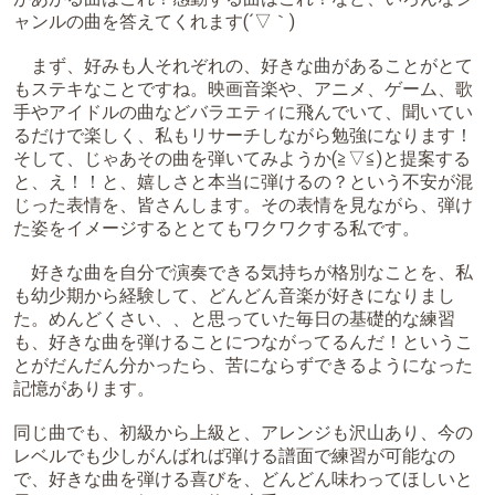
ャンルの曲を答えてくれます(´▽｀)
まず、好みも人それぞれの、好きな曲があることがとて
もステキなことですね。映画音楽や、アニメ、ゲーム、歌
手やアイドルの曲などバラエティに飛んでいて、聞いてい
るだけで楽しく、私もリサーチしながら勉強になります！
そして、じゃあその曲を弾いてみようか(≧▽≦)と提案する
と、え！！と、嬉しさと本当に弾けるの？という不安が混
じった表情を、皆さんします。その表情を見ながら、弾け
た姿をイメージするととてもワクワクする私です。
好きな曲を自分で演奏できる気持ちが格別なことを、私
も幼少期から経験して、どんどん音楽が好きになりまし
た。めんどくさい、、と思っていた毎日の基礎的な練習
も、好きな曲を弾けることにつながってるんだ！というこ
とがだんだん分かったら、苦にならずできるようになった
記憶があります。
同じ曲でも、初級から上級と、アレンジも沢山あり、今の
レベルでも少しがんばれば弾ける譜面で練習が可能なの
で、好きな曲を弾ける喜びを、どんどん味わってほしいと