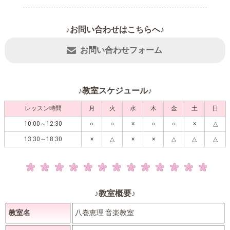
♪お問い合わせはこちらへ♪
お問い合わせフォーム
♪教室スケジュール♪
レッスン時間
月
火
水
木
金
土
日
10:00～12:30
○
○
×
○
○
×
△
13:30～18:30
×
△
×
×
△
△
△
♪教室概要♪
教室名
八巻恵理 音楽教室