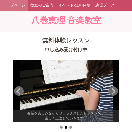
トップページ
教室のご案内
イベント/無料体験
恵理ブログ
八巻恵理 音楽教室
無料体験レッスン
申し込み受け付け中
なること
会話を楽しみながらリラックスしたレッスンで、
楽しく上達していきます。